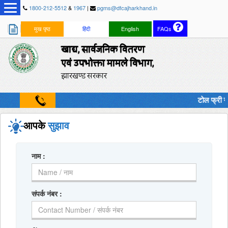
1800-212-5512
&
1967
|
pgms@dfcajharkhand.in
मुख पृष्ठ
हिंदी
English
FAQs
खाद्य, सार्वजनिक वितरण
एवं उपभोक्ता मामले विभाग,
झारखण्ड सरकार
टोल फ्री नं
आपके
सुझाव
नाम
:
संपर्क नंबर
: