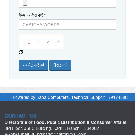
कैप्चा अंकित करें
*
सबमिट करें
रीसेट करें
Powered by Baba Computers. Technical Support- +91748802996
CONTACT US :
Directorate of Food, Public Distribution & Consumer Affairs
,
3rd Floor, JSFC Building, Kadru, Ranchi - 834002
PGMS Email id:
pgmsgov.jhar@gmail.com
,